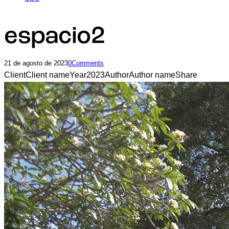
espacio2
21 de agosto de 2023
0
Comments
Client
Client name
Year
2023
Author
Author name
Share